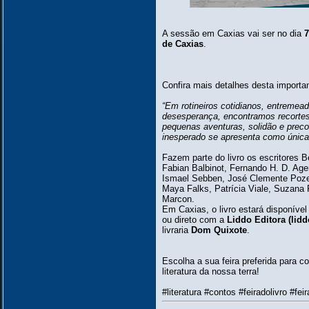
A sessão em Caxias vai ser no dia
7
de Caxias
.
Confira mais detalhes desta importa
“Em rotineiros cotidianos, entremead
desesperança, encontramos recortes
pequenas aventuras, solidão e prec
inesperado se apresenta como única a
Fazem parte do livro os escritores 
Fabian Balbinot, Fernando H. D. Age
Ismael Sebben, José Clemente Poze
Maya Falks, Patrícia Viale, Suzana 
Marcon.
Em Caxias, o livro estará disponível
ou direto com a
Liddo Editora (lid
livraria
Dom Quixote
.
Escolha a sua feira preferida para 
literatura da nossa terra!
#literatura #contos #feiradolivro #fei