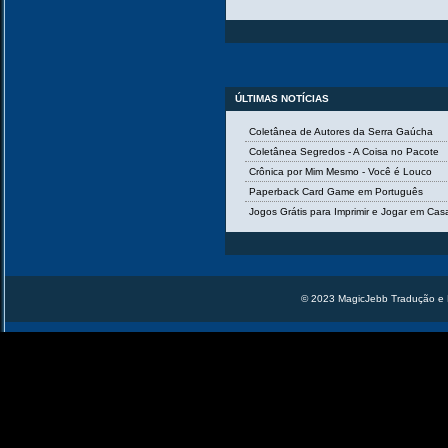
ÚLTIMAS NOTÍCIAS
Coletânea de Autores da Serra Gaúcha
Coletânea Segredos - A Coisa no Pacote
Crônica por Mim Mesmo - Você é Louco
Paperback Card Game em Português
Jogos Grátis para Imprimir e Jogar em Ca
© 2023 MagicJebb Tradução e 