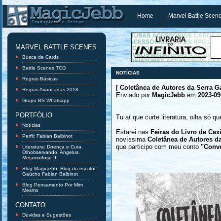
Home
Marvel Battle Scen
MARVEL BATTLE SCENES
Busca de Cards
Battle Scenes TCG
NOTÍCIAS
Regras Básicas
[ Coletânea de Autores da Serra G
Regras Avançadas 2018
Enviado por
MagicJebb
em
2023-09
Grupo BS Whatsapp
PORTFÓLIO
Tu aí que curte literatura, olha só qu
Notícias
Estarei nas
Feiras do Livro de Cax
Perfil: Fabian Balbinot
novíssima
Coletânea de Autores d
que participo com meu conto
"Conve
Literatura: Doença e Cura,
Olhobservando, Angelus,
Metamorfose II
Blog Magicjebb: Blog do escritor
Gaúcho Fabian Balbinot
Blog Pensamento Por Mim
Mesmo
CONTATO
Dúvidas e Sugestões